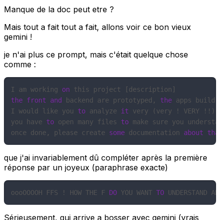
Manque de la doc peut etre ?
Mais tout a fait tout a fait, allons voir ce bon vieux
gemini !
je n'ai plus ce prompt, mais c'était quelque chose
comme :
I am working 
on
the
front
and
 backend are prototyped, 
the
 apps build 
I would like you 
to
 analyze 
it
 very (very ! VERY !!) 
you have 
to
 open many files 
to
 make sure you understa
once done, please create 
some
 documentation 
about
tha
que j'ai invariablement dû compléter après la première
réponse par un joyeux (paraphrase exacte)
oooOOOOH FFS ! HOW THE F 
DO
 YOU WANT 
TO
 UNDERSTAND AN
Sérieusement, qui arrive a bosser avec gemini (vrais