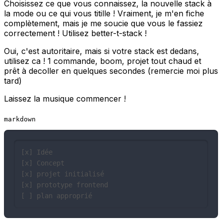
Choisissez ce que vous connaissez, la nouvelle stack à
la mode ou ce qui vous titille ! Vraiment, je m'en fiche
complètement, mais je me soucie que vous le fassiez
correctement ! Utilisez
better-t-stack
!
Oui, c'est autoritaire, mais si votre stack est dedans,
utilisez ca ! 1 commande, boom, projet tout chaud et
prêt à decoller en quelques secondes (remercie moi plus
tard)
Laissez la musique commencer !
markdown
[x] Idée

[x] Concept

[x] projet initialisé

[x] prototype frontend

[ ] plan approprié