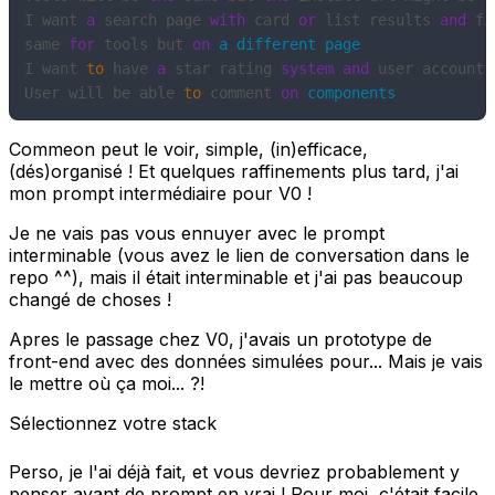
I want 
a
 search page 
with
 card 
or
 list results 
and
 fi
same 
for
 tools but 
on
a
different
page
I want 
to
 have 
a
 star rating 
system
and
 user account 
User will be able 
to
 comment 
on
components
Commeon peut le voir, simple, (in)efficace,
(dés)organisé ! Et quelques raffinements plus tard, j'ai
mon prompt intermédiaire pour V0 !
Je ne vais pas vous ennuyer avec le prompt
interminable (vous avez le lien de conversation dans le
repo ^^), mais il était interminable et j'ai pas beaucoup
changé de choses !
Apres le passage chez V0, j'avais un prototype de
front-end avec des données simulées pour... Mais je vais
le mettre où ça moi... ?!
Sélectionnez votre stack
Perso, je l'ai déjà fait, et vous devriez probablement y
penser avant de prompt en vrai ! Pour moi, c'était facile,