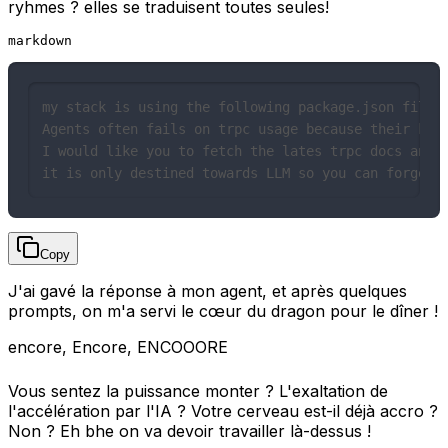
ryhmes ? elles se traduisent toutes seules!
markdown
my stack is using the following package.json files

Agents often fails on trpc usage because their know
I would like you to fetch the lates trpc docs and p
it is only destined towards LLM so you can forgo a
Copy
J'ai gavé la réponse à mon agent, et après quelques
prompts, on m'a servi le cœur du dragon pour le dîner !
encore, Encore, ENCOOORE
Vous sentez la puissance monter ? L'exaltation de
l'accélération par l'IA ? Votre cerveau est-il déjà accro ?
Non ? Eh bhe on va devoir travailler là-dessus !