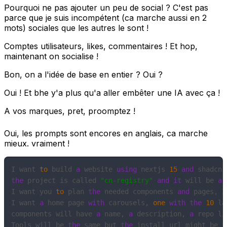
Pourquoi ne pas ajouter un peu de social ? C'est pas
parce que je suis incompétent (ca marche aussi en 2
mots) sociales que les autres le sont !
Comptes utilisateurs, likes, commentaires ! Et hop,
maintenant on socialise !
Bon, on a l'idée de base en entier ? Oui ?
Oui ! Et bhe y'a plus qu'a aller embêter une IA avec ça !
A vos marques, pret, proomptez !
Oui, les prompts sont encores en anglais, ca marche
mieux. vraiment !
I want 
to
 build 
a
 website 
using
 nextjs 
15
and
 shadcn 
the
 project is called 
"cn-registry"
and
it
 will be 
a
 
I want you 
to
 plan 
the
 needed components 
and
 pages, I
I want 
a
 home page 
with
 carousels, 
one
with
the
10
 la
components will have 
a
 name, 
a
 description, 
a
 repo li
Tools will be 
the
 same but 
the
 install url might be 
f