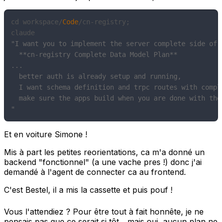
cd workspace/
Code
/cn-registry;

"I want you to implement the server complete side of 
  **cn-registry Complete Data Model Plan**

...

  better auth is already setup and running,

  I want schema definition and trpc routes with compl
  make sure the apps build when you are done with the 
"
Et en voiture Simone !
Mis à part les petites reorientations, ca m'a donné un
backend "fonctionnel" (a une vache pres !) donc j'ai
demandé à l'agent de connecter ca au frontend.
C'est Bestel, il a mis la cassette et puis pouf !
Vous l'attendiez ? Pour être tout à fait honnête, je ne
pensais pas que ce serait si tôt... mais oui, aucun plan ne