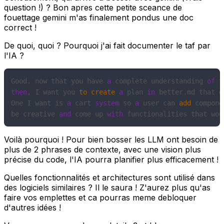
question !) ? Bon apres cette petite sceance de
fouettage gemini m'as finalement pondus une doc
correct !
De quoi, quoi ? Pourquoi j'ai fait documenter le taf par
l'IA ?
Good. now that you have 
a
 complete understanding 
of
t
then
, I want you 
to
create
a
 plan 
in
 better.md that o
One I want is 
a
 cart 
system
 so 
a
 user can 
add
 compone
be creative 
and
 come up 
with
 functionalities that wou
Voilà pourquoi ! Pour bien bosser les LLM ont besoin de
plus de 2 phrases de contexte, avec une vision plus
précise du code, l'IA pourra planifier plus efficacement !
Quelles fonctionnalités et architectures sont utilisé dans
des logiciels similaires ? Il le saura ! Z'aurez plus qu'as
faire vos emplettes et ca pourras meme debloquer
d'autres idées !