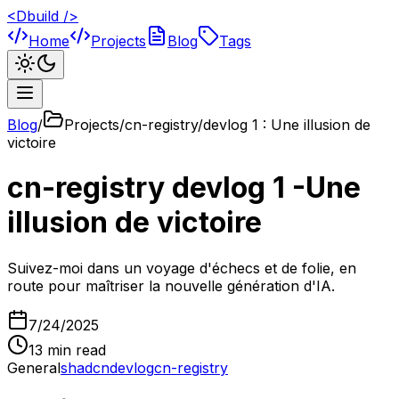
<Dbuild />
Home
Projects
Blog
Tags
Blog
/
Projects/cn-registry/devlog 1 : Une illusion de
victoire
cn-registry devlog 1 -Une
illusion de victoire
Suivez-moi dans un voyage d'échecs et de folie, en
route pour maîtriser la nouvelle génération d'IA.
7/24/2025
13
min read
General
shadcn
devlog
cn-registry