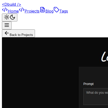
<Dbuild />
Home
Projects
Blog
Tags
Back to Projects