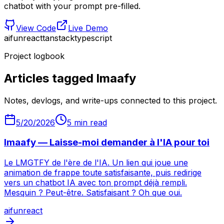
chatbot with your prompt pre-filled.
View Code
Live Demo
ai
fun
react
tanstack
typescript
Project logbook
Articles tagged
lmaafy
Notes, devlogs, and write-ups connected to this project.
5/20/2026
5
min read
lmaafy — Laisse-moi demander à l'IA pour toi
Le LMGTFY de l'ère de l'IA. Un lien qui joue une
animation de frappe toute satisfaisante, puis redirige
vers un chatbot IA avec ton prompt déjà rempli.
Mesquin ? Peut-être. Satisfaisant ? Oh que oui.
ai
fun
react