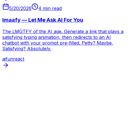
5/20/2026
4
min read
lmaafy — Let Me Ask AI For You
The LMGTFY of the AI age. Generate a link that plays a
satisfying typing animation, then redirects to an AI
chatbot with your prompt pre-filled. Petty? Maybe.
Satisfying? Absolutely.
ai
fun
react