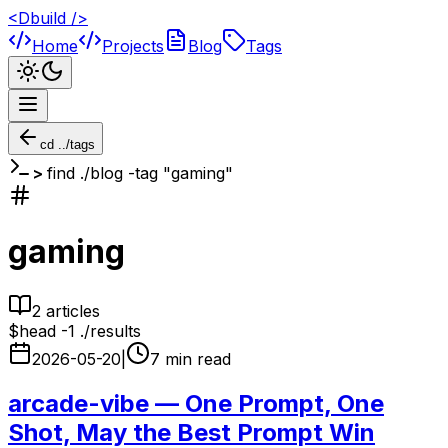
<Dbuild />
Home
Projects
Blog
Tags
cd ../tags
find ./blog -tag "
gaming
"
gaming
2
article
s
$
head -1 ./results
2026-05-20
|
7
min read
arcade-vibe — One Prompt, One
Shot, May the Best Prompt Win