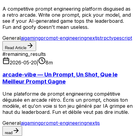
A competitive prompt engineering platform disguised as
a retro arcade. Write one prompt, pick your model, and
see if your AI-generated game tops the leaderboard.
Fun and goofy doesn't mean useless.
General
ai
gaming
prompt-engineering
nextjs
trpc
typescript
Read Article
#
remaining_results
2026-05-20
|
8
m
arcade-vibe — Un Prompt, Un Shot, Que le
Meilleur Prompt Gagne
Une plateforme de prompt engineering compétitive
déguisée en arcade rétro. Écris un prompt, choisis ton
modèle, et qu'on voie si ton jeu généré par IA grimpe en
haut du leaderboard. Fun et débile veut pas dire inutile.
General
ai
gaming
prompt-engineering
nextjs
read