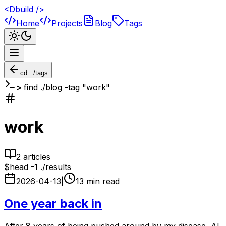
<Dbuild />
Home
Projects
Blog
Tags
cd ../tags
find ./blog -tag "
work
"
work
2
article
s
$
head -1 ./results
2026-04-13
|
13
min read
One year back in
After 8 years of being pushed around by my disease, AI