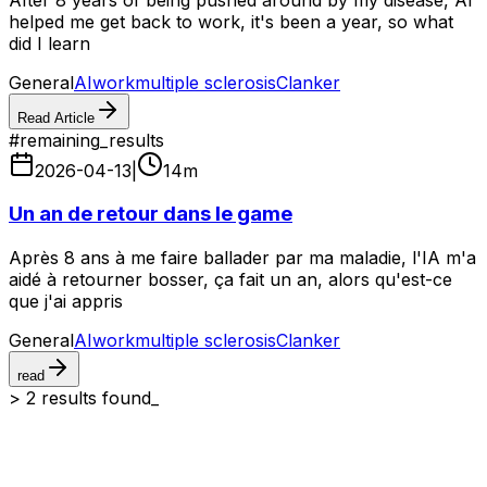
helped me get back to work, it's been a year, so what
did I learn
General
AI
work
multiple sclerosis
Clanker
Read Article
#
remaining_results
2026-04-13
|
14
m
Un an de retour dans le game
Après 8 ans à me faire ballader par ma maladie, l'IA m'a
aidé à retourner bosser, ça fait un an, alors qu'est-ce
que j'ai appris
General
AI
work
multiple sclerosis
Clanker
read
>
2
result
s
found_